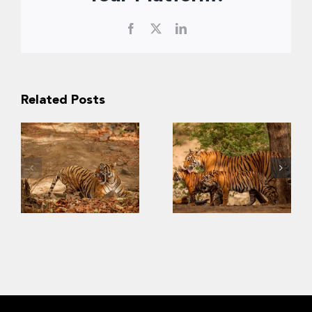
Facebook
X
LinkedIn
Related Posts
Slow Recovery:
The Challenges
Last
of Saving
Strongholds of
Southeast Asia’s
the Wild Tigers
Tigers