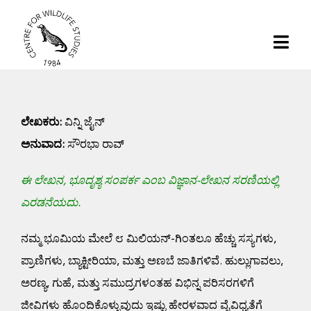
Skip
to
Togg
content
Navi
Home
ಲೇಖಕರು:
ವಿನ್ನಿ ಜೈನ್
About | CWS India
ಅನುವಾದ:
ಸೌರಭಾ ರಾವ್
Conservation
ಈ ಲೇಖನ,
ಭೂದೃಶ್ಯ ಸಂಪರ್ಕ
ಎಂಬ ವಿಜ್ಞಾನ-ಲೇಖನ ಸರಣಿಯಲ್ಲಿ
ಎರಡನೆಯದು.
Research
ನಮ್ಮ ಭೂಮಿಯ ಮೇಲೆ ೮ ಮಿಲಿಯನ್-ಗಿಂತಲೂ ಹೆಚ್ಚು ಸಸ್ಯಗಳು,
ಪ್ರಾಣಿಗಳು, ಬ್ಯಾಕ್ಟೀರಿಯಾ, ಮತ್ತು ಅಣಬೆ ಜಾತಿಗಳಿವೆ. ಹುಲ್ಲುಗಾವಲು,
Media
ಅರಣ್ಯ, ಗುಹೆ, ಮತ್ತು ಸಮುದ್ರಗಳಂತಹ ವಿಭಿನ್ನ ಪರಿಸರಗಳಿಗೆ
ಜೀವಿಗಳು ಹೊಂದಿಕೊಳ್ಳುವುದು ಇಷ್ಟು ಹೇರಳವಾದ ವೈವಿಧ್ಯತೆಗೆ