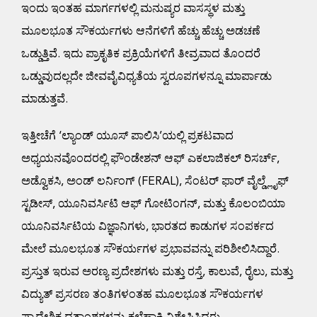
ಇಂದು ಇಂತಹ ಮಾರ್ಗಗಳಲ್ಲಿ ಮನುಷ್ಯರ ವಾಸಸ್ಥಳ ಮತ್ತು
ಮೂಲಭೂತ ಸೌಕರ್ಯಗಳು ಆನೆಗಳಿಗೆ ಹೆಚ್ಚು ಹೆಚ್ಚು ಅಡಚಣೆ
ಒಡ್ಡುತ್ತಿವೆ. ಇದು ಪ್ರಾಕೃತಿಕ ಪ್ರಕ್ರಿಯೆಗಳಿಗೆ ತೀವ್ರವಾದ ತೊಂದರೆ
ಒಡ್ಡುವುದಲ್ಲದೇ ಜೀವವೈವಿಧ್ಯತೆಯ ಸ್ವರೂಪಗಳನ್ನೂ ಮಾರ್ಪಾಡು
ಮಾಡುತ್ತವೆ.
ಇತ್ತೀಚೆಗೆ ‘ಲ್ಯಾಂಡ್ ಯೂಸ್ ಪಾಲಿಸಿ’ಯಲ್ಲಿ ಪ್ರಕಟವಾದ
ಅಧ್ಯಯನವೊಂದರಲ್ಲಿ ಫೌಂಡೇಶನ್ ಆಫ್ ಎಕಲಾಜಿಕಲ್ ರಿಸರ್ಚ್,
ಅಡ್ವೊಕಸಿ, ಅಂಡ್ ಲರ್ನಿಂಗ್ (FERAL), ಸೆಂಟರ್ ಫಾರ್ ವೈಲ್ಡ್ಲೈಫ್
ಸ್ಟಡೀಸ್, ಯೂನಿವರ್ಸಿಟಿ ಆಫ್ ಗೋಟಿಂಗನ್, ಮತ್ತು ಕೊಲಂಬಿಯಾ
ಯೂನಿವರ್ಸಿಟಿಯ ವಿಜ್ಞಾನಿಗಳು, ಭಾರತದ ಕಾಡುಗಳ ಸಂಪರ್ಕದ
ಮೇಲೆ ಮೂಲಭೂತ ಸೌಕರ್ಯಗಳ ಪ್ರಭಾವವನ್ನು ಪರಿಶೀಲಿಸಿದ್ದಾರೆ.
ಪ್ರಸ್ತುತ ಇರುವ ಅರಣ್ಯ ಪ್ರದೇಶಗಳು ಮತ್ತು ರಸ್ತೆ, ಕಾಲುವೆ, ರೈಲು, ಮತ್ತು
ವಿದ್ಯುತ್ ಪ್ರಸರಣ ತಂತಿಗಳಂತಹ ಮೂಲಭೂತ ಸೌಕರ್ಯಗಳ